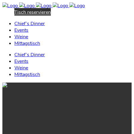
Tisch reservieren
Chief’s Dinner
Events
Weine
Mittagstisch
Chief’s Dinner
Events
Weine
Mittagstisch